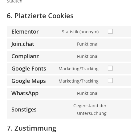
Staaten
6. Platzierte Cookies
Elementor
Statistik (anonym)
Consent
to
Join.chat
Funktional
Consent
service
to
Complianz
Funktional
elementor
Consent
service
to
Google Fonts
Marketing/Tracking
join.chat
Consent
service
to
Google Maps
Marketing/Tracking
complianz
Consent
service
to
WhatsApp
Funktional
google-
Consent
service
fonts
to
Gegenstand der
google-
Sonstiges
service
Consent
Untersuchung
maps
whatsapp
to
7. Zustimmung
service
sonstiges